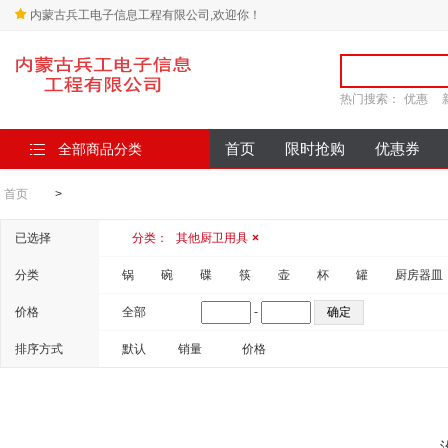
内蒙古兵工电子信息工程有限公司,欢迎你！
热门搜索：
优惠
全部商品分类
首页
限时抢购
优惠券
首页
>
已选择
分类：
其他厨卫用具
×
分类
锅
碗
碟
筷
壶
杯
罐
厨房器皿
价格
全部
-
排序方式
默认
销量
价格