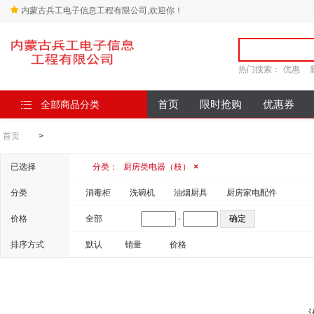
内蒙古兵工电子信息工程有限公司,欢迎你！
热门搜索：
优惠
全部商品分类
首页
限时抢购
优惠券
首页
>
已选择
分类：
厨房类电器（枝）
×
分类
消毒柜
洗碗机
油烟厨具
厨房家电配件
价格
全部
-
排序方式
默认
销量
价格