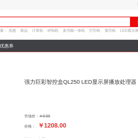
索：
优惠
新品
计算机
碎纸机
多功能一体机
打印机
复印机
LED显示
优惠券
强力巨彩智控盒QL250 LED显示屏播放处理器
市场价：
￥0.00
￥
1208.00
价格：